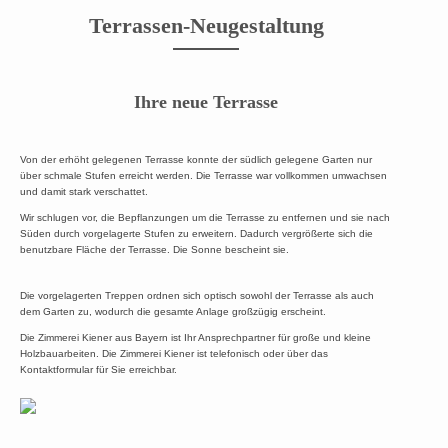
Terrassen-Neugestaltung
Ihre neue Terrasse
Von der erhöht gelegenen Terrasse konnte der südlich gelegene Garten nur
über schmale Stufen erreicht werden. Die Terrasse war vollkommen umwachsen
und damit stark verschattet.
Wir schlugen vor, die Bepflanzungen um die Terrasse zu entfernen und sie nach
Süden durch vorgelagerte Stufen zu erweitern. Dadurch vergrößerte sich die
benutzbare Fläche der Terrasse. Die Sonne bescheint sie.
Die vorgelagerten Treppen ordnen sich optisch sowohl der Terrasse als auch
dem Garten zu, wodurch die gesamte Anlage großzügig erscheint.
Die Zimmerei Kiener aus Bayern ist Ihr Ansprechpartner für große und kleine
Holzbauarbeiten. Die Zimmerei Kiener ist telefonisch oder über das
Kontaktformular für Sie erreichbar.