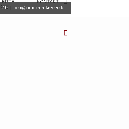
SIERTE
KONTAKT
KTE
52 0
|
info@zimmerei-kiener.de