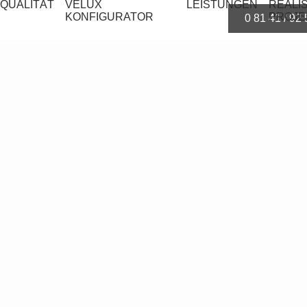
QUALITÄT
VELUX
LEISTUNGEN
REALI
KONFIGURATOR
PROJE
0 81 41 / 92 
g