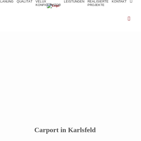
PLANUNG
QUALITÄT
VELUX
LEISTUNGEN
REALISIERTE
KONTAKT
KONFIGURATOR
PROJEKTE
Zimmerei Kiener
Zimmerei Fachbetrieb in Emmering
Carport in Karlsfeld